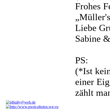
Frohes F
„Müller'
Liebe G
Sabine &
PS:
(*Ist ke
einer E
zählt ma