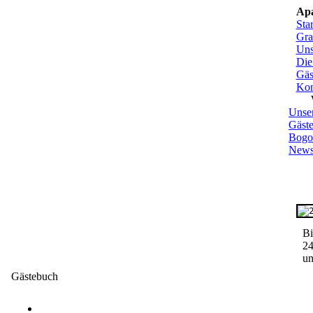
Apa
Star
Gra
Uns
Die
Gäs
Kon
Unse
Gäst
Bogot
News 
Zuf
Bog
Bi
24
un
Gästebuch