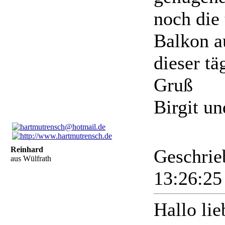
noch die
Balkon a
dieser t
Gruß
Birgit u
Reinhard
Geschrie
aus Wülfrath
13:26:2
Hallo li