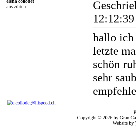
elena collodet
Geschrie
aus zürich
12:12:3
hallo ic
letzte ma
schön ru
sehr sau
empfehl
P
Copyright © 2026 by Gran Cana
Website by