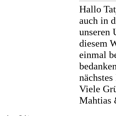
Hallo Ta
auch in 
unseren 
diesem W
einmal b
bedanken
nächste
Viele Gr
Mahtias 