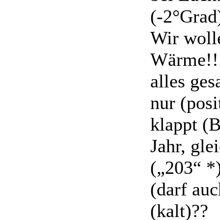
(-2°Grad
Wir woll
Wärme!! 
alles ge
nur (posi
klappt (B
Jahr, gle
(„203“ *
(darf au
(kalt)??