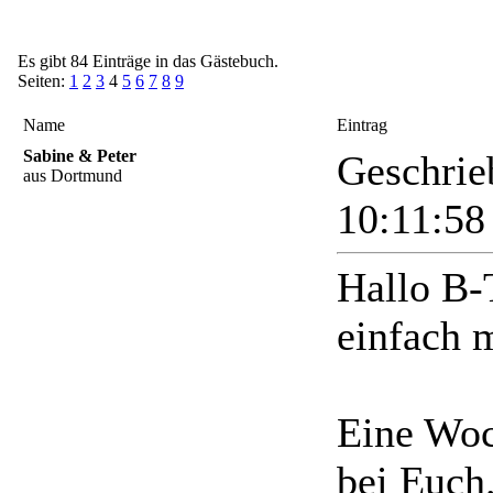
Es gibt 84 Einträge in das Gästebuch.
Seiten:
1
2
3
4
5
6
7
8
9
Name
Eintrag
Sabine & Peter
Geschrie
aus Dortmund
10:11:5
Hallo B-
einfach 
Eine Woch
bei Euch